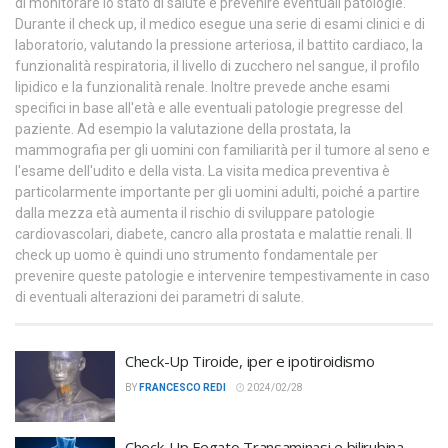
di monitorare lo stato di salute e prevenire eventuali patologie.
Durante il check up, il medico esegue una serie di esami clinici e di
laboratorio, valutando la pressione arteriosa, il battito cardiaco, la
funzionalità respiratoria, il livello di zucchero nel sangue, il profilo
lipidico e la funzionalità renale. Inoltre prevede anche esami
specifici in base all'età e alle eventuali patologie pregresse del
paziente. Ad esempio la valutazione della prostata, la
mammografia per gli uomini con familiarità per il tumore al seno e
l'esame dell'udito e della vista. La visita medica preventiva è
particolarmente importante per gli uomini adulti, poiché a partire
dalla mezza età aumenta il rischio di sviluppare patologie
cardiovascolari, diabete, cancro alla prostata e malattie renali. Il
check up uomo è quindi uno strumento fondamentale per
prevenire queste patologie e intervenire tempestivamente in caso
di eventuali alterazioni dei parametri di salute.
Check-Up Tiroide, iper e ipotiroidismo
BY
FRANCESCO REDI
2024/02/28
Check-Up Fegato Transaminasi e bilirubina