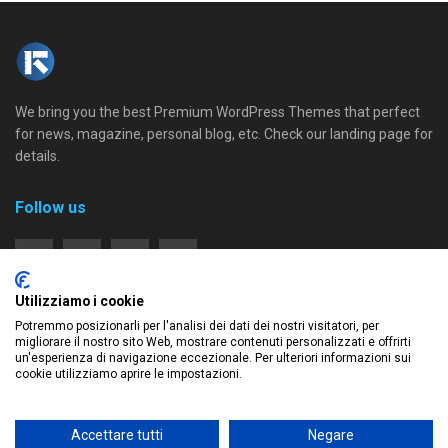
We bring you the best Premium WordPress Themes that perfect
for news, magazine, personal blog, etc. Check our landing page for
details.
Follow us
Utilizziamo i cookie
Recent News
Potremmo posizionarli per l'analisi dei dati dei nostri visitatori, per
migliorare il nostro sito Web, mostrare contenuti personalizzati e offrirti
Ebola: il virus che trasforma il sangue in
un'esperienza di navigazione eccezionale. Per ulteriori informazioni sui
nemico
cookie utilizziamo aprire le impostazioni.
22/05/2026
Accettare tutti
Negare
Hantavirus e crociere