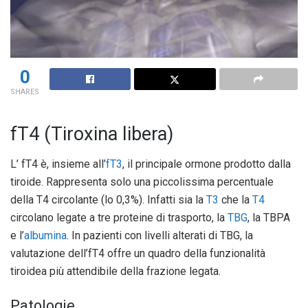
0
SHARES
fT4 (Tiroxina libera)
L’ fT4 è, insieme all’
fT3
, il principale ormone prodotto dalla
tiroide. Rappresenta solo una piccolissima percentuale
della T4 circolante (lo 0,3%). Infatti sia la
T3
che la
T4
circolano legate a tre proteine di trasporto, la
TBG
, la TBPA
e l’
albumina
. In pazienti con livelli alterati di TBG, la
valutazione dell’fT4 offre un quadro della funzionalità
tiroidea più attendibile della frazione legata.
Patologie