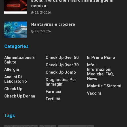
Ebola: il virus che trasforma il sangue in
nemico
22/05/2026
Hantavirus e crociere
22/05/2026
Categories
Alimentazione E
Check Up Over 50
In Primo Piano
Salute
Check Up Over 70
Info –
Allergia
Informazioni
Check Up Uomo
Mediche, FAQ,
Analisi Di
News
Diagnostica Per
Laboratorio
Immagini
Malattie E Sintomi
Check Up
Farmaci
Vaccini
Check Up Donna
Fertilità
Tags