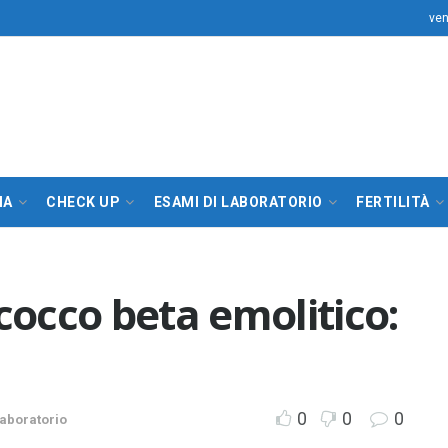
ven
IA
CHECK UP
ESAMI DI LABORATORIO
FERTILITÀ
occo beta emolitico:
0
0
0
laboratorio