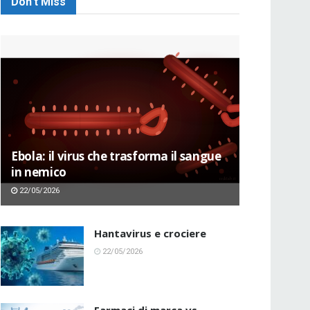
Don't Miss
Ebola: il virus che trasforma il sangue
in nemico
22/05/2026
Hantavirus e crociere
22/05/2026