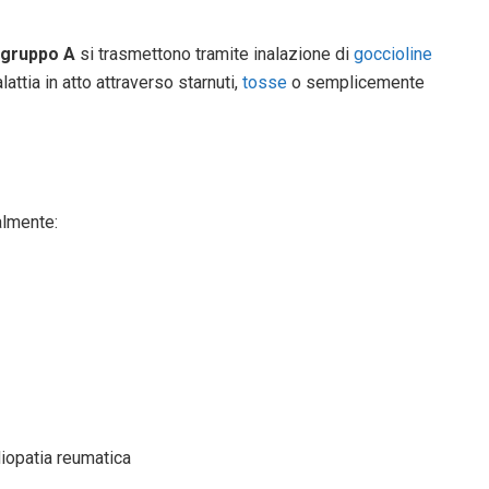
 gruppo A
si trasmettono tramite inalazione di
goccioline
ttia in atto attraverso starnuti,
tosse
o semplicemente
almente:
diopatia reumatica