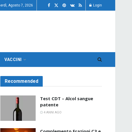
erdì, Agosto 7, 2026
Login
VACCINI
Recommended
Test CDT – Alcol sangue
patente
4 ANNI AGO
Complemento Frazioni C3 e