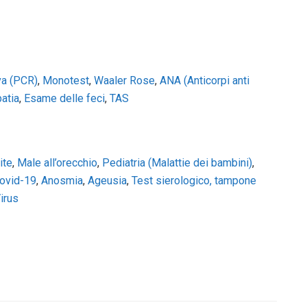
va (PCR)
,
Monotest
,
Waaler Rose
,
ANA (Anticorpi anti
atia
,
Esame delle feci
,
TAS
ite
,
Male all’orecchio
,
Pediatria (Malattie dei bambini)
,
ovid-19
,
Anosmia
,
Ageusia
,
Test sierologico, tampone
irus