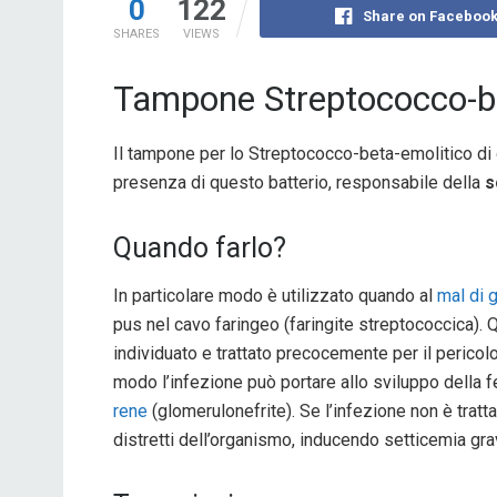
0
122
Share on Faceboo
SHARES
VIEWS
Tampone Streptococco-be
Il tampone per lo Streptococco-beta-emolitico di 
presenza di questo batterio, responsabile della
s
Quando farlo?
In particolare modo è utilizzato quando al
mal di 
pus nel cavo faringeo (faringite streptococcica). Q
individuato e trattato precocemente per il pericol
modo l’infezione può portare allo sviluppo della f
rene
(glomerulonefrite). Se l’infezione non è trattat
distretti dell’organismo, inducendo setticemia gra