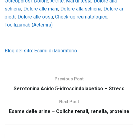
Osteoporosi
,
Dolore
,
Artrite
,
Mal di testa
,
Dolore alla
schiena
,
Dolore alle mani
,
Dolore alla schiena
,
Dolore ai
piedi
,
Dolore alle ossa
,
Check-up reumatologico
,
Tocilizumab (Actemra)
Blog del sito: Esami di laboratorio
Previous Post
Serotonina Acido 5-idrossindolacetico – Stress
Next Post
Esame delle urine – Coliche renali, renella, proteine