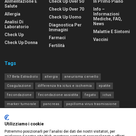
Alimentazione E
Check Up Over 50
In Primo Piano
Salute
Check Up Over 70
Info –
Allergia
Informazioni
Check Up Uomo
Mediche, FAQ,
Analisi Di
News
Diagnostica Per
Laboratorio
Immagini
Malattie E Sintomi
Check Up
Farmaci
Vaccini
Check Up Donna
Fertilità
Tags
17 Beta Estradiolo
allergia
aneurisma cervello
Coagulazione
differenza tra ictus e ischemia
epatite
fecondazione
fecondazione assistita
fegato
ictus
marker tumorale
pancreas
papilloma virus trasmissione
progesterone estradiolo acth
rene
tia
tiroide
transaminasi
Utilizziamo i cookie
Potremmo posizionarli per l'analisi dei dati dei nostri visitatori, per