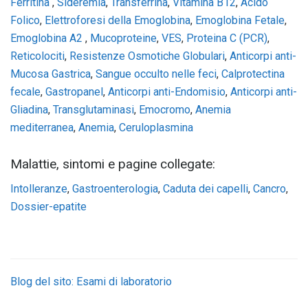
Ferritina
,
Sideremia
,
Transferrina
,
Vitamina B12
,
Acido
Folico
,
Elettroforesi della Emoglobina
,
Emoglobina Fetale
,
Emoglobina A2
,
Mucoproteine
,
VES
,
Proteina C (PCR)
,
Reticolociti
,
Resistenze Osmotiche Globulari
,
Anticorpi anti-
Mucosa Gastrica
,
Sangue occulto nelle feci
,
Calprotectina
fecale
,
Gastropanel
,
Anticorpi anti-Endomisio
,
Anticorpi anti-
Gliadina
,
Transglutaminasi
,
Emocromo
,
Anemia
mediterranea
,
Anemia
,
Ceruloplasmina
Malattie, sintomi e pagine collegate:
Intolleranze
,
Gastroenterologia
,
Caduta dei capelli
,
Cancro
,
Dossier-epatite
Blog del sito: Esami di laboratorio