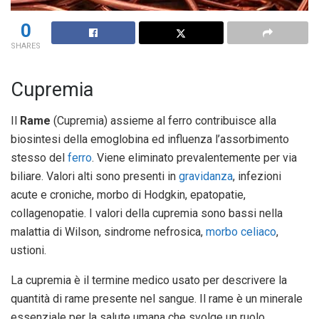
0
SHARES
Cupremia
Il
Rame
(Cupremia) assieme al ferro contribuisce alla
biosintesi della emoglobina ed influenza l’assorbimento
stesso del
ferro
. Viene eliminato prevalentemente per via
biliare. Valori alti sono presenti in
gravidanza
, infezioni
acute e croniche, morbo di Hodgkin, epatopatie,
collagenopatie. I valori della cupremia sono bassi nella
malattia di Wilson, sindrome nefrosica,
morbo celiaco
,
ustioni.
La cupremia è il termine medico usato per descrivere la
quantità di rame presente nel sangue. Il rame è un minerale
essenziale per la salute umana che svolge un ruolo