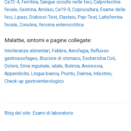
Ca72-4
,
Ferritina
,
Sangue occulto nelle feci
,
Calprotectina
fecale
,
Gastrina
,
Amilasi
,
Ca19-9
,
Coprocultura
,
Esame delle
feci
,
Lipasi
,
Disbiosi-Test
,
Elastasi
,
Pep-Test
,
Lattoferrina
fecale
,
Zonulina
,
Yersinia enterocolitica
Malattie, sintomi e pagine collegate:
Intolleranze alimentari
,
Febbre
,
Aerofagia
,
Reflusso
gastroesofageo
,
Bruciore di stomaco
,
Escherichia Coli
,
Dolore
,
Ernia inguinale, iatale
,
Bulimia
,
Anoressia
,
Appendicite
,
Lingua bianca
,
Prurito
,
Diarrea
,
Intestino
,
Check-up gastroenterologico
Blog del sito: Esami di laboratorio