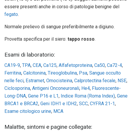
essere presenti anche in corso di patologie benigne del
fegato
.
Normale prelievo di sangue preferibilmente a digiuno.
Provetta specifica per il siero:
tappo rosso
.
Esami di laboratorio:
CA19-9
,
TPA
,
CEA
,
Ca125
,
Alfafetoproteina
,
Ca50
,
Ca72-4
,
Ferritina
,
Calcitonina
,
Tireoglobulina
,
Psa
,
Sangue occulto
nelle feci
,
Estramet
,
Omocisteina
,
Calprotectina fecale
,
NSE
,
Ciclosporina
,
Antigeni Onconeuronali
,
He4
,
Fluorescente-
Long-DNA
,
Gene P16 e L1
,
Indice Roma (Roma Index)
,
Gene
BRCA1 e BRCA2
,
Geni IDH1 e IDH2
,
SCC
,
CYFRA 21-1
,
Esame citologico urine
,
MCA
Malattie, sintomi e pagine collegate: