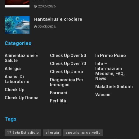
22/05/2026
Hantavirus e crociere
22/05/2026
Categories
Alimentazione E
Check Up Over 50
In Primo Piano
Salute
Check Up Over 70
Info –
Allergia
Informazioni
Check Up Uomo
Mediche, FAQ,
Analisi Di
News
Diagnostica Per
Laboratorio
Immagini
Malattie E Sintomi
Check Up
Farmaci
Vaccini
Check Up Donna
Fertilità
Tags
17 Beta Estradiolo
allergia
aneurisma cervello