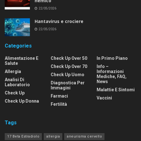
nemico
22/05/2026
Hantavirus e crociere
22/05/2026
Categories
Alimentazione E
Check Up Over 50
In Primo Piano
Salute
Check Up Over 70
Info –
Allergia
Informazioni
Check Up Uomo
Mediche, FAQ,
Analisi Di
News
Diagnostica Per
Laboratorio
Immagini
Malattie E Sintomi
Check Up
Farmaci
Vaccini
Check Up Donna
Fertilità
Tags
17 Beta Estradiolo
allergia
aneurisma cervello