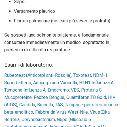
Sepsi
Versamento pleurico
Fibrosi polmonare (nei casi più severi e protratti)
Se sospetti una polmonite bilaterale, è fondamentale
consultare immediatamente un medico, soprattutto in
presenza di difficoltà respiratorie.
Esami di laboratorio:
Rubeotest (Anticorpi anti-Rosolia)
,
Toxotest
,
NDM-1
Superbatterio
,
Anticorpi anti Varicella
,
H1N1 Influenza A
,
Tampone Influenza A
,
Emocromo
,
VES
,
Proteina C
,
Mucoproteine
,
Febbre Dengue
,
Quantiferon TB Gold
,
HIV
(AIDS)
,
Candida
,
Brucella
,
TAS
,
Tampone per streptococco-
beta-emolitico
,
Febbre da Virus West-Nile
,
Virus Zika
,
Borrelia
,
Corynebacterium
,
G6pd (Glucosio 6
Fosfatodeidrogenasi)
,
Adenovirus
,
VCA (IgG e IgM)