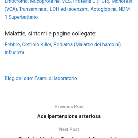
Emocromo
,
Mucoproteine
,
VES
,
Proteina C (PCR)
,
Monotest
(VCA)
,
Transaminasi
,
LDH ed isoenzimi
,
Aptoglobina
,
NDM-
1 Superbatterio
Malattie, sintomi e pagine collegate:
Febbre
,
Cetriolo Killer
,
Pediatria (Malattie dei bambini)
,
Influenza
Blog del sito: Esami di laboratorio
Previous Post
Ace Ipertensione arteriosa
Next Post