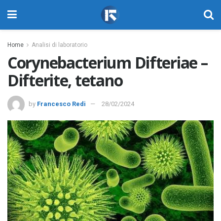
Home
Analisi di laboratorio
Corynebacterium Difteriae –
Difterite, tetano
by
Francesco Redi
28/02/2024