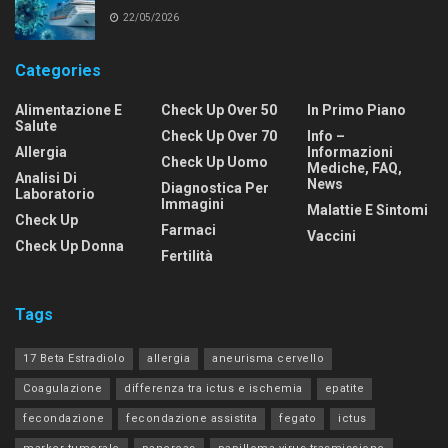
22/05/2026
Categories
Alimentazione E
Check Up Over 50
In Primo Piano
Salute
Check Up Over 70
Info –
Allergia
Informazioni
Check Up Uomo
Mediche, FAQ,
Analisi Di
News
Diagnostica Per
Laboratorio
Immagini
Malattie E Sintomi
Check Up
Farmaci
Vaccini
Check Up Donna
Fertilità
Tags
17 Beta Estradiolo
allergia
aneurisma cervello
Coagulazione
differenza tra ictus e ischemia
epatite
fecondazione
fecondazione assistita
fegato
ictus