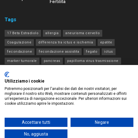
Fertilità
Tags
17 Beta Estradiolo
allergia
aneurisma cervello
Coagulazione
differenza tra ictus e ischemia
epatite
fecondazione
fecondazione assistita
fegato
ictus
marker tumorale
pancreas
papilloma virus trasmissione
progesterone estradiolo acth
rene
tia
tiroide
transaminasi
Utilizziamo i cookie
Potremmo posizionarli per l'analisi dei dati dei nostri visitatori, per
migliorare il nostro sito Web, mostrare contenuti personalizzati e offrirti
un'esperienza di navigazione eccezionale. Per ulteriori informazioni sui
cookie utilizziamo aprire le impostazioni.
Privacy Policy – Legge sulla privacy
Chi siamo – Database di tutte le analisi di laboratorio
Contatti
Accettare tutti
Negare
© 2023 Development by
We Blink Design
Questo sito contribuisce
all'audience di
Gruppo Redi
.
No, aggiusta