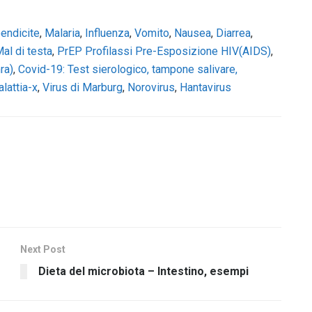
endicite
,
Malaria
,
Influenza
,
Vomito
,
Nausea
,
Diarrea
,
al di testa
,
PrEP Profilassi Pre-Esposizione HIV(AIDS)
,
ra)
,
Covid-19: Test sierologico, tampone salivare,
lattia-x
,
Virus di Marburg
,
Norovirus
,
Hantavirus
Next Post
Dieta del microbiota – Intestino, esempi