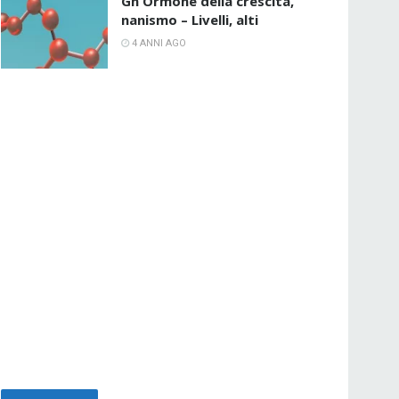
Gh Ormone della crescita,
nanismo – Livelli, alti
4 ANNI AGO