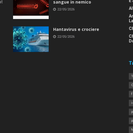
E 
sangue in nemico
at
Al
22/05/2026
An
L
C
Hantavirus e crociere
C
22/05/2026
D
T
1
i
p