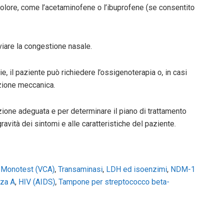
 dolore, come l’acetaminofene o l’ibuprofene (se consentito
eviare la congestione nasale.
rie, il paziente può richiedere l’ossigenoterapia o, in casi
azione meccanica.
ione adeguata e per determinare il piano di trattamento
ravità dei sintomi e alle caratteristiche del paziente.
,
Monotest (VCA)
,
Transaminasi
,
LDH ed isoenzimi
,
NDM-1
nza A
,
HIV (AIDS)
,
Tampone per streptococco beta-