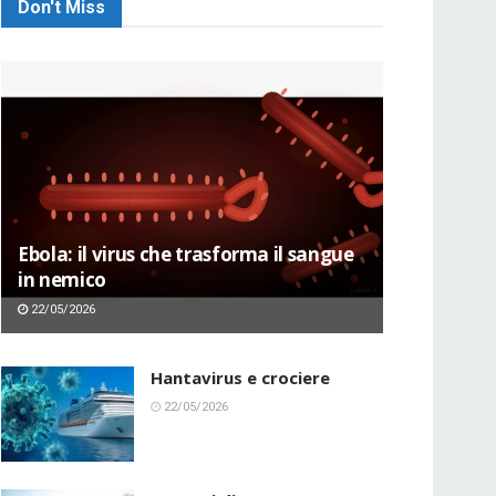
Don't Miss
Ebola: il virus che trasforma il sangue
in nemico
22/05/2026
Hantavirus e crociere
22/05/2026