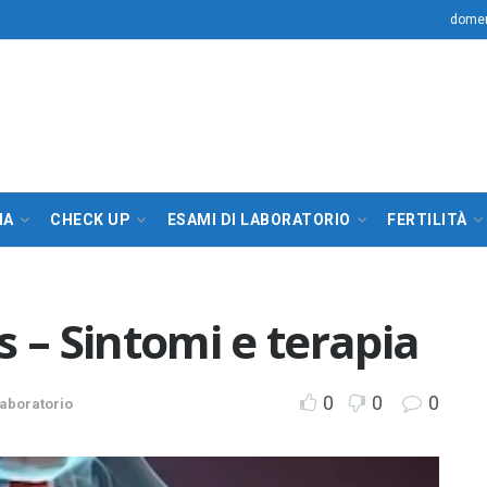
domen
IA
CHECK UP
ESAMI DI LABORATORIO
FERTILITÀ
– Sintomi e terapia
0
0
0
laboratorio