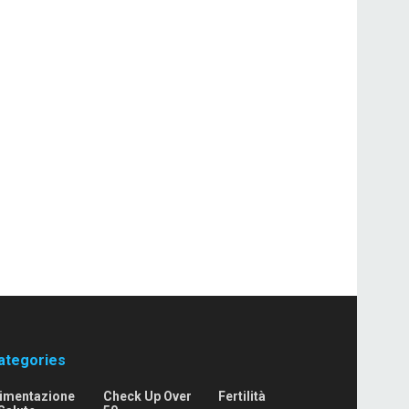
ategories
limentazione
Check Up Over
Fertilità