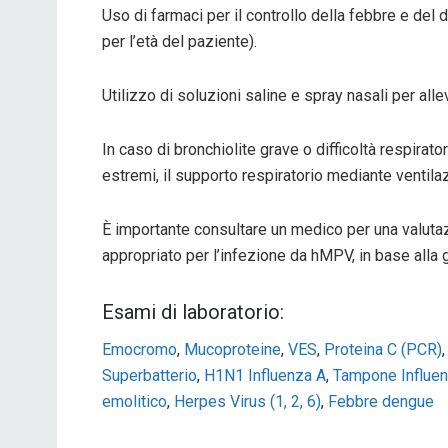
Uso di farmaci per il controllo della febbre e del
per l’età del paziente).
Utilizzo di soluzioni saline e spray nasali per all
In caso di bronchiolite grave o difficoltà respirato
estremi, il supporto respiratorio mediante ventil
È importante consultare un medico per una valutaz
appropriato per l’infezione da hMPV, in base alla g
Esami di laboratorio:
Emocromo
,
Mucoproteine
,
VES
,
Proteina C (PCR)
Superbatterio
,
H1N1 Influenza A
,
Tampone Influe
emolitico
,
Herpes Virus (1, 2, 6)
,
Febbre dengue