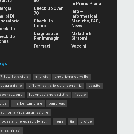
Salute
50
In Primo Piano
lergia
Check Up Over
Info –
70
alisi Di
Informazioni
aboratorio
Check Up
Mediche, FAQ,
Uomo
News
heck Up
Diagnostica
Malattie E
heck Up
Per Immagini
Sintomi
onna
Farmaci
Vaccini
ags
7 Beta Estradiolo
allergia
aneurisma cervello
Coagulazione
differenza tra ictus e ischemia
epatite
fecondazione
fecondazione assistita
fegato
ctus
marker tumorale
pancreas
apilloma virus trasmissione
progesterone estradiolo acth
rene
tia
tiroide
transaminasi