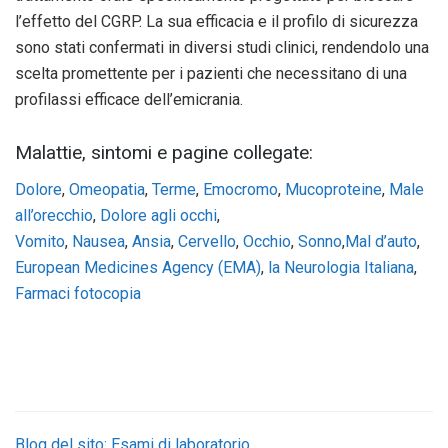
l’effetto del CGRP. La sua efficacia e il profilo di sicurezza
sono stati confermati in diversi studi clinici, rendendolo una
scelta promettente per i pazienti che necessitano di una
profilassi efficace dell’emicrania.
Malattie, sintomi e pagine collegate:
Dolore
,
Omeopatia
,
Terme
,
Emocromo
,
Mucoproteine
,
Male
all’orecchio
,
Dolore agli occhi
,
Vomito
,
Nausea
,
Ansia
,
Cervello
,
Occhio
,
Sonno
,
Mal d’auto
,
European Medicines Agency (EMA)
,
la Neurologia Italiana
,
Farmaci fotocopia
Blog del sito: Esami di laboratorio