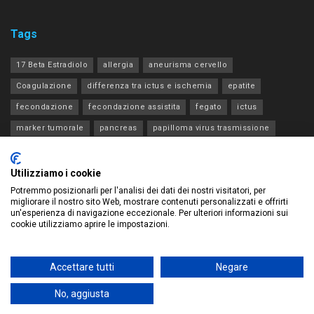
Tags
17 Beta Estradiolo
allergia
aneurisma cervello
Coagulazione
differenza tra ictus e ischemia
epatite
fecondazione
fecondazione assistita
fegato
ictus
marker tumorale
pancreas
papilloma virus trasmissione
progesterone estradiolo acth
rene
tia
tiroide
transaminasi
Utilizziamo i cookie
Potremmo posizionarli per l'analisi dei dati dei nostri visitatori, per
migliorare il nostro sito Web, mostrare contenuti personalizzati e offrirti
un'esperienza di navigazione eccezionale. Per ulteriori informazioni sui
cookie utilizziamo aprire le impostazioni.
Privacy Policy – Legge sulla privacy
Chi siamo – Database di tutte le analisi di laboratorio
Contatti
Accettare tutti
Negare
© 2023 Development by
We Blink Design
Questo sito contribuisce
all'audience di
Gruppo Redi
.
No, aggiusta