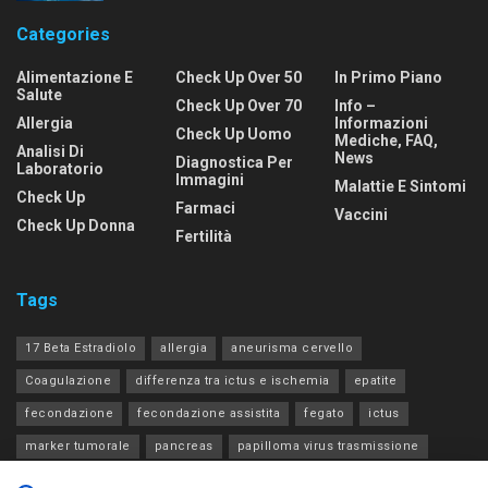
Categories
Alimentazione E
Check Up Over 50
In Primo Piano
Salute
Check Up Over 70
Info –
Allergia
Informazioni
Check Up Uomo
Mediche, FAQ,
Analisi Di
News
Diagnostica Per
Laboratorio
Immagini
Malattie E Sintomi
Check Up
Farmaci
Vaccini
Check Up Donna
Fertilità
Tags
17 Beta Estradiolo
allergia
aneurisma cervello
Coagulazione
differenza tra ictus e ischemia
epatite
fecondazione
fecondazione assistita
fegato
ictus
marker tumorale
pancreas
papilloma virus trasmissione
progesterone estradiolo acth
rene
tia
tiroide