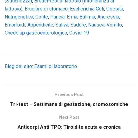
(Stitichezza)
,
Breath-test al lattosio (Intolleranza al
lattosio)
,
Bruciore di stomaco
,
Escherichia Coli
,
Obesità
,
Nutrigenetica
,
Colite
,
Pancia
,
Ernia
,
Bulimia
,
Anoressia
,
Emorroidi
,
Appendicite
,
Saliva
,
Sudore
,
Nausea
,
Vomito
,
Check-up gastroenterologico
,
Covid-19
Blog del sito: Esami di laboratorio
Previous Post
Tri-test – Settimana di gestazione, cromosomiche
Next Post
Anticorpi Anti TPO: Tiroidite acuta e cronica