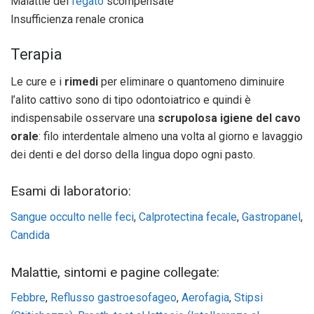
Malattie del
fegato
scompensate
Insufficienza renale cronica
Terapia
Le cure e i
rimedi
per eliminare o quantomeno diminuire
l’alito cattivo sono di tipo odontoiatrico e quindi è
indispensabile osservare una
scrupolosa igiene del cavo
orale
: filo interdentale almeno una volta al giorno e lavaggio
dei denti e del dorso della lingua dopo ogni pasto.
Esami di laboratorio:
Sangue occulto nelle feci
,
Calprotectina fecale
,
Gastropanel
,
Candida
Malattie, sintomi e pagine collegate:
Febbre
,
Reflusso gastroesofageo
,
Aerofagia
,
Stipsi