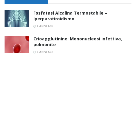
Fosfatasi Alcalina Termostabile –
Iperparatiroidismo
4 ANNI AGO
Crioagglutinine: Mononucleosi infettiva,
polmonite
4 ANNI AGO