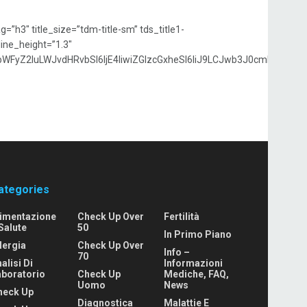
h3″ title_size=”tdm-title-sm” tds_title1-
line_height=”1.3″
sibWFyZ2luLWJvdHRvbSI6IjE4IiwiZGlzcGxheSI6IiJ9LCJwb3J0cmFpdF9
ategories
limentazione
Check Up Over
Fertilità
Salute
50
In Primo Piano
lergia
Check Up Over
Info –
70
alisi Di
Informazioni
aboratorio
Check Up
Mediche, FAQ,
Uomo
News
heck Up
Diagnostica
Malattie E