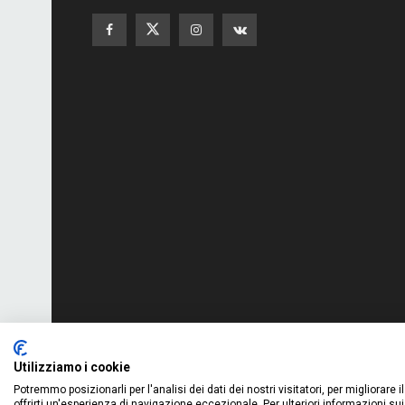
Utilizziamo i cookie
© 2023 Development by
We Blink Design
Questo sito contribui
Potremmo posizionarli per l'analisi dei dati dei nostri visitatori, per migliorare
offrirti un'esperienza di navigazione eccezionale. Per ulteriori informazioni sui