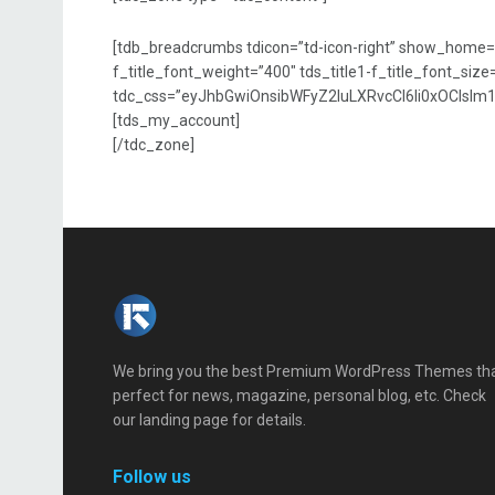
[tdb_breadcrumbs tdicon=”td-icon-right” show_home=”y
f_title_font_weight=”400″ tds_title1-f_title_font_siz
tdc_css=”eyJhbGwiOnsibWFyZ2luLXRvcCI6Ii0xOCIsIm
[tds_my_account]
[/tdc_zone]
We bring you the best Premium WordPress Themes th
perfect for news, magazine, personal blog, etc. Check
our landing page for details.
Follow us