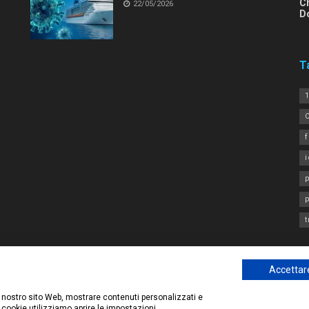
C
22/05/2026
D
T
1
i
p
Accettare
Privacy Policy – Legge sulla privacy
Chi 
sce all'audience di
Gruppo Redi
.
 il nostro sito Web, mostrare contenuti personalizzati e
 cookie utilizziamo aprire le impostazioni.