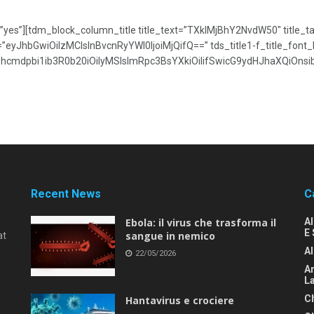
es”][tdm_block_column_title title_text=”TXklMjBhY2NvdW50″ title_tag=”
e=”eyJhbGwiOiIzMCIsInBvcnRyYWl0IjoiMjQifQ==” tds_title1-f_title_font_
1hcmdpbi1ib3R0b20iOiIyMSIsImRpc3BsYXkiOiIifSwicG9ydHJhaXQiOn
Recent News
C
Ebola: il virus che trasforma il
A
E 
sangue in nemico
at
Al
22/05/2026
An
L
C
Hantavirus e crociere