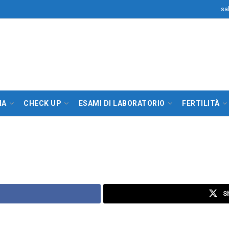
sa
IA
CHECK UP
ESAMI DI LABORATORIO
FERTILITÀ
S