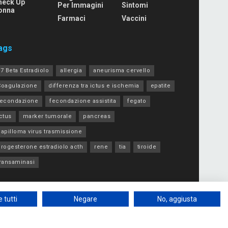
heck Up
Per Immagini
Sintomi
onna
Farmaci
Vaccini
ags
7 Beta Estradiolo
allergia
aneurisma cervello
Coagulazione
differenza tra ictus e ischemia
epatite
fecondazione
fecondazione assistita
fegato
ctus
marker tumorale
pancreas
apilloma virus trasmissione
progesterone estradiolo acth
rene
tia
tiroide
transaminasi
 tutti
Negare
No, aggiusta
siamo – Database di tutte le analisi di laboratorio
Contatti