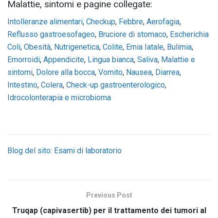
Malattie, sintomi e pagine collegate:
Intolleranze alimentari
,
Checkup
,
Febbre
,
Aerofagia
,
Reflusso gastroesofageo
,
Bruciore di stomaco
,
Escherichia
Coli
,
Obesità
,
Nutrigenetica
,
Colite
,
Ernia Iatale
,
Bulimia
,
Emorroidi
,
Appendicite
,
Lingua bianca
,
Saliva
,
Malattie e
sintomi
,
Dolore alla bocca
,
Vomito
,
Nausea
,
Diarrea
,
Intestino
,
Colera
,
Check-up gastroenterologico
,
Idrocolonterapia e microbioma
Blog del sito: Esami di laboratorio
Previous Post
Truqap (capivasertib) per il trattamento dei tumori al