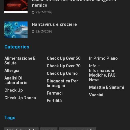
nemico
22/05/2026
Hantavirus e crociere
22/05/2026
Categories
Alimentazione E
Check Up Over 50
In Primo Piano
Salute
Check Up Over 70
Info –
Allergia
Informazioni
Check Up Uomo
Mediche, FAQ,
Analisi Di
News
Diagnostica Per
Laboratorio
Immagini
Malattie E Sintomi
Check Up
Farmaci
Vaccini
Check Up Donna
Fertilità
Tags