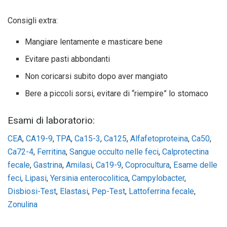
Consigli extra:
Mangiare lentamente e masticare bene
Evitare pasti abbondanti
Non coricarsi subito dopo aver mangiato
Bere a piccoli sorsi, evitare di “riempire” lo stomaco
Esami di laboratorio:
CEA
,
CA19-9
,
TPA
,
Ca15-3
,
Ca125
,
Alfafetoproteina
,
Ca50
,
Ca72-4
,
Ferritina
,
Sangue occulto nelle feci
,
Calprotectina
fecale
,
Gastrina
,
Amilasi
,
Ca19-9
,
Coprocultura
,
Esame delle
feci
,
Lipasi
,
Yersinia enterocolitica
,
Campylobacter
,
Disbiosi-Test
,
Elastasi
,
Pep-Test
,
Lattoferrina fecale
,
Zonulina