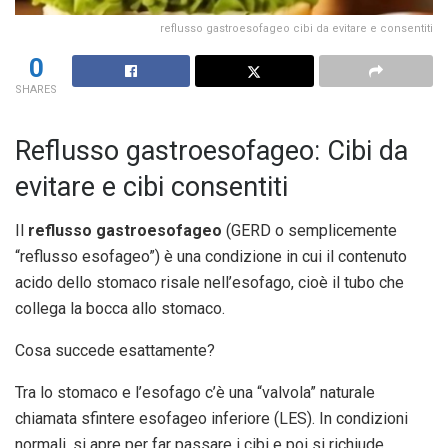
reflusso gastroesofageo cibi da evitare e consentiti
0
SHARES
Reflusso gastroesofageo: Cibi da
evitare e cibi consentiti
Il
reflusso gastroesofageo
(GERD o semplicemente
“reflusso esofageo”) è una condizione in cui il
contenuto
acido dello stomaco risale nell’esofago
, cioè il tubo che
collega la bocca allo stomaco.
Cosa succede esattamente?
Tra lo stomaco e l’esofago c’è una “valvola” naturale
chiamata
sfintere esofageo inferiore (LES)
. In condizioni
normali, si apre per far passare i cibi e poi si richiude.