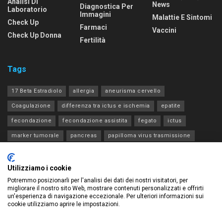
Analisi Di
News
Diagnostica Per
Laboratorio
Immagini
Malattie E Sintomi
Check Up
Farmaci
Vaccini
Check Up Donna
Fertilità
Tags
17 Beta Estradiolo
allergia
aneurisma cervello
Coagulazione
differenza tra ictus e ischemia
epatite
fecondazione
fecondazione assistita
fegato
ictus
marker tumorale
pancreas
papilloma virus trasmissione
progesterone estradiolo acth
rene
tia
tiroide
transaminasi
Utilizziamo i cookie
Potremmo posizionarli per l'analisi dei dati dei nostri visitatori, per
migliorare il nostro sito Web, mostrare contenuti personalizzati e offrirti
un'esperienza di navigazione eccezionale. Per ulteriori informazioni sui
cookie utilizziamo aprire le impostazioni.
Privacy Policy – Legge sulla privacy