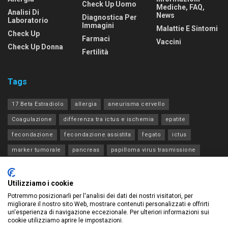
Check Up Uomo
Mediche, FAQ,
Analisi Di
News
Diagnostica Per
Laboratorio
Immagini
Malattie E Sintomi
Check Up
Farmaci
Vaccini
Check Up Donna
Fertilità
Tags
17 Beta Estradiolo
allergia
aneurisma cervello
Coagulazione
differenza tra ictus e ischemia
epatite
fecondazione
fecondazione assistita
fegato
ictus
marker tumorale
pancreas
papilloma virus trasmissione
progesterone estradiolo acth
rene
tia
tiroide
transaminasi
Utilizziamo i cookie
Potremmo posizionarli per l'analisi dei dati dei nostri visitatori, per
migliorare il nostro sito Web, mostrare contenuti personalizzati e offrirti
un'esperienza di navigazione eccezionale. Per ulteriori informazioni sui
cookie utilizziamo aprire le impostazioni.