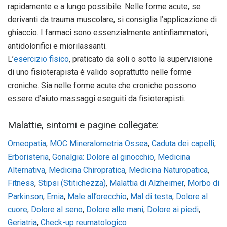
rapidamente e a lungo possibile. Nelle forme acute, se
derivanti da trauma muscolare, si consiglia l’applicazione di
ghiaccio. I farmaci sono essenzialmente antinfiammatori,
antidolorifici e miorilassanti.
L’
esercizio fisico
, praticato da soli o sotto la supervisione
di uno fisioterapista è valido soprattutto nelle forme
croniche. Sia nelle forme acute che croniche possono
essere d’aiuto massaggi eseguiti da fisioterapisti.
Malattie, sintomi e pagine collegate:
Omeopatia
,
MOC Mineralometria Ossea
,
Caduta dei capelli
,
Erboristeria
,
Gonalgia: Dolore al ginocchio
,
Medicina
Alternativa
,
Medicina Chiropratica
,
Medicina Naturopatica
,
Fitness
,
Stipsi (Stitichezza)
,
Malattia di Alzheimer
,
Morbo di
Parkinson
,
Ernia
,
Male all’orecchio
,
Mal di testa
,
Dolore al
cuore
,
Dolore al seno
,
Dolore alle mani
,
Dolore ai piedi
,
Geriatria
,
Check-up reumatologico