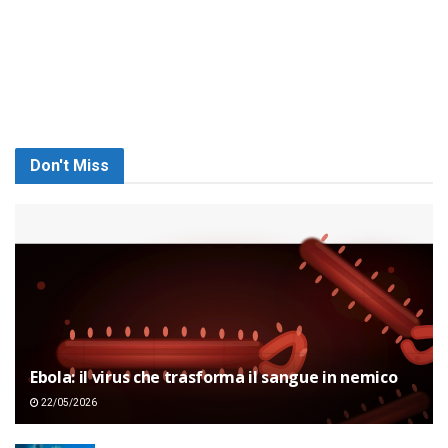
Don't Miss
Ebola: il virus che trasforma il sangue in nemico
22/05/2026