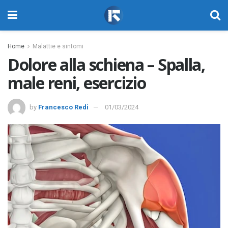
Home
Malattie e sintomi
Dolore alla schiena – Spalla,
male reni, esercizio
by
Francesco Redi
01/03/2024