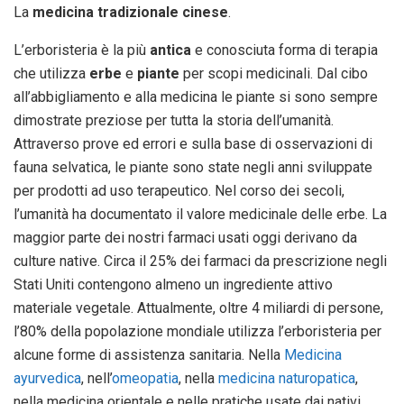
La
medicina tradizionale cinese
.
L’erboristeria è la più
antica
e conosciuta forma di terapia
che utilizza
erbe
e
piante
per scopi medicinali. Dal cibo
all’abbigliamento e alla medicina le piante si sono sempre
dimostrate preziose per tutta la storia dell’umanità.
Attraverso prove ed errori e sulla base di osservazioni di
fauna selvatica, le piante sono state negli anni sviluppate
per prodotti ad uso terapeutico. Nel corso dei secoli,
l’umanità ha documentato il valore medicinale delle erbe. La
maggior parte dei nostri farmaci usati oggi derivano da
culture native. Circa il 25% dei farmaci da prescrizione negli
Stati Uniti contengono almeno un ingrediente attivo
materiale vegetale. Attualmente, oltre 4 miliardi di persone,
l’80% della popolazione mondiale utilizza l’erboristeria per
alcune forme di assistenza sanitaria. Nella
Medicina
ayurvedica
, nell’
omeopatia
, nella
medicina naturopatica
,
nella medicina orientale e nelle pratiche usate dai nativi