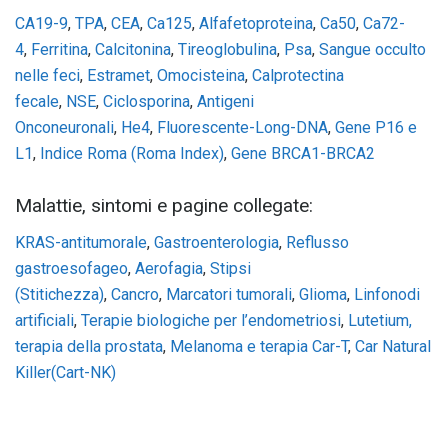
CA19-9
,
TPA
,
CEA
,
Ca125
,
Alfafetoproteina
,
Ca50
,
Ca72-
4
,
Ferritina
,
Calcitonina
,
Tireoglobulina
,
Psa
,
Sangue occulto
nelle feci
,
Estramet
,
Omocisteina
,
Calprotectina
fecale
,
NSE
,
Ciclosporina
,
Antigeni
Onconeuronali
,
He4
,
Fluorescente-Long-DNA
,
Gene P16 e
L1
,
Indice Roma (Roma Index)
,
Gene BRCA1-BRCA2
Malattie, sintomi e pagine collegate:
KRAS-antitumorale
,
Gastroenterologia
,
Reflusso
gastroesofageo
,
Aerofagia
,
Stipsi
(Stitichezza)
,
Cancro
,
Marcatori tumorali
,
Glioma
,
Linfonodi
artificiali
,
Terapie biologiche per l’endometriosi
,
Lutetium,
terapia della prostata
,
Melanoma e terapia Car-T
,
Car Natural
Killer(Cart-NK)