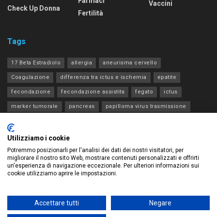
Farmaci
Vaccini
Check Up Donna
Fertilità
Tags
17 Beta Estradiolo
allergia
aneurisma cervello
Coagulazione
differenza tra ictus e ischemia
epatite
fecondazione
fecondazione assistita
fegato
ictus
marker tumorale
pancreas
papilloma virus trasmissione
progesterone estradiolo acth
rene
tia
tiroide
transaminasi
Utilizziamo i cookie
Potremmo posizionarli per l'analisi dei dati dei nostri visitatori, per
migliorare il nostro sito Web, mostrare contenuti personalizzati e offrirti
un'esperienza di navigazione eccezionale. Per ulteriori informazioni sui
cookie utilizziamo aprire le impostazioni.
Privacy Policy – Legge sulla privacy
Chi siamo – Database di tutte le analisi di laboratorio
Contatti
Accettare tutti
Negare
© 2023 Development by
We Blink Design
Questo sito contribuisce