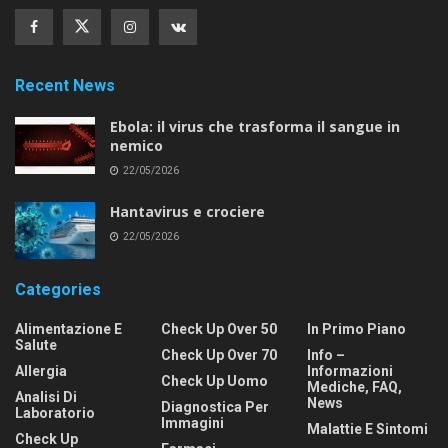
Recent News
Ebola: il virus che trasforma il sangue in
nemico
22/05/2026
Hantavirus e crociere
22/05/2026
Categories
Alimentazione E
Check Up Over 50
In Primo Piano
Salute
Check Up Over 70
Info –
Allergia
Informazioni
Check Up Uomo
Mediche, FAQ,
Analisi Di
News
Diagnostica Per
Laboratorio
Immagini
Malattie E Sintomi
Check Up