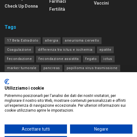
Farmaci
Vaccini
Check Up Donna
Fertilità
Tags
17 Beta Estradiolo
allergia
aneurisma cervello
Coagulazione
differenza tra ictus e ischemia
epatite
fecondazione
fecondazione assistita
fegato
ictus
marker tumorale
pancreas
papilloma virus trasmissione
progesterone estradiolo acth
rene
tia
tiroide
transaminasi
Utilizziamo i cookie
Potremmo posizionarli per l'analisi dei dati dei nostri visitatori, per
migliorare il nostro sito Web, mostrare contenuti personalizzati e offrirti
un'esperienza di navigazione eccezionale. Per ulteriori informazioni sui
cookie utilizziamo aprire le impostazioni.
Privacy Policy – Legge sulla privacy
Chi siamo – Database di tutte le analisi di laboratorio
Contatti
Accettare tutti
Negare
© 2023 Development by
We Blink Design
Questo sito contribuisce