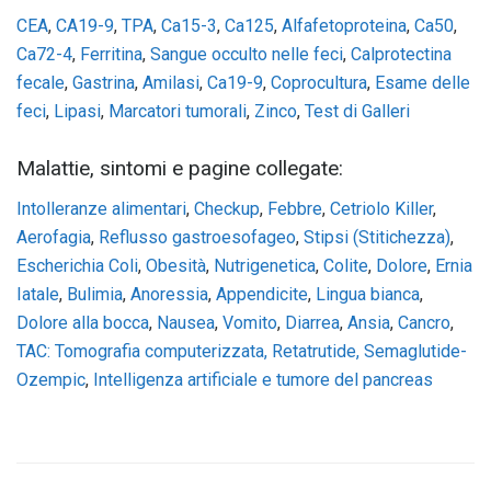
CEA
,
CA19-9
,
TPA
,
Ca15-3
,
Ca125
,
Alfafetoproteina
,
Ca50
,
Ca72-4
,
Ferritina
,
Sangue occulto nelle feci
,
Calprotectina
fecale
,
Gastrina
,
Amilasi
,
Ca19-9
,
Coprocultura
,
Esame delle
feci
,
Lipasi
,
Marcatori tumorali
,
Zinco
,
Test di Galleri
Malattie, sintomi e pagine collegate:
Intolleranze alimentari
,
Checkup
,
Febbre
,
Cetriolo Killer
,
Aerofagia
,
Reflusso gastroesofageo
,
Stipsi (Stitichezza)
,
Escherichia Coli
,
Obesità
,
Nutrigenetica
,
Colite
,
Dolore
,
Ernia
Iatale
,
Bulimia
,
Anoressia
,
Appendicite
,
Lingua bianca
,
Dolore alla bocca
,
Nausea
,
Vomito
,
Diarrea
,
Ansia
,
Cancro
,
TAC: Tomografia computerizzata,
Retatrutide
,
Semaglutide-
Ozempic
,
Intelligenza artificiale e tumore del pancreas