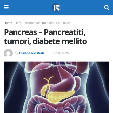
Home
Info - Informazioni mediche, FAQ, news
Pancreas – Pancreatiti,
tumori, diabete mellito
by
Francesco Redi
11/01/2025