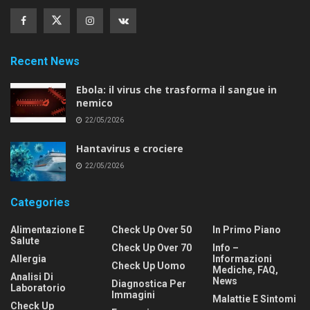
Recent News
Ebola: il virus che trasforma il sangue in
nemico
22/05/2026
Hantavirus e crociere
22/05/2026
Categories
Alimentazione E
Check Up Over 50
In Primo Piano
Salute
Check Up Over 70
Info –
Allergia
Informazioni
Check Up Uomo
Mediche, FAQ,
Analisi Di
News
Diagnostica Per
Laboratorio
Immagini
Malattie E Sintomi
Check Up