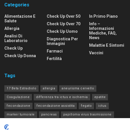
Categories
Alimentazione E
Check Up Over 50
In Primo Piano
Salute
Check Up Over 70
Info –
Allergia
Informazioni
Check Up Uomo
Mediche, FAQ,
Analisi Di
News
Diagnostica Per
Laboratorio
Immagini
Malattie E Sintomi
Check Up
Farmaci
Vaccini
Check Up Donna
Fertilità
Tags
17 Beta Estradiolo
allergia
aneurisma cervello
Coagulazione
differenza tra ictus e ischemia
epatite
fecondazione
fecondazione assistita
fegato
ictus
marker tumorale
pancreas
papilloma virus trasmissione
progesterone estradiolo acth
rene
tia
tiroide