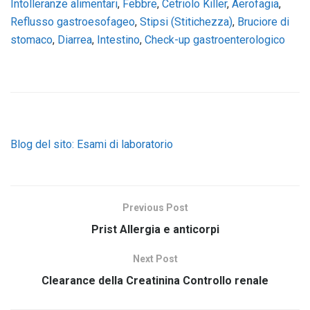
Intolleranze alimentari
,
Febbre
,
Cetriolo Killer
,
Aerofagia
,
Reflusso gastroesofageo
,
Stipsi (Stitichezza)
,
Bruciore di
stomaco
,
Diarrea
,
Intestino
,
Check-up gastroenterologico
Blog del sito: Esami di laboratorio
Previous Post
Prist Allergia e anticorpi
Next Post
Clearance della Creatinina Controllo renale