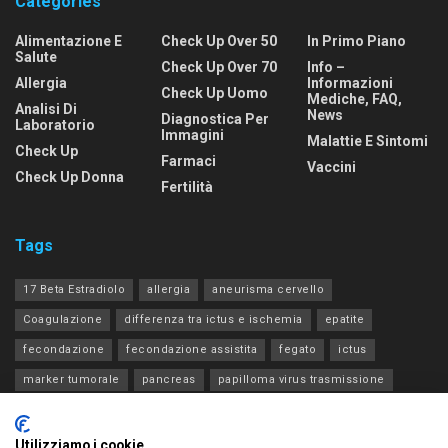
Categories
Alimentazione E
Check Up Over 50
In Primo Piano
Salute
Check Up Over 70
Info –
Allergia
Informazioni
Check Up Uomo
Mediche, FAQ,
Analisi Di
News
Diagnostica Per
Laboratorio
Immagini
Malattie E Sintomi
Check Up
Farmaci
Vaccini
Check Up Donna
Fertilità
Tags
17 Beta Estradiolo
allergia
aneurisma cervello
Coagulazione
differenza tra ictus e ischemia
epatite
fecondazione
fecondazione assistita
fegato
ictus
marker tumorale
pancreas
papilloma virus trasmissione
progesterone estradiolo acth
rene
tia
tiroide
transaminasi
Utilizziamo i cookie