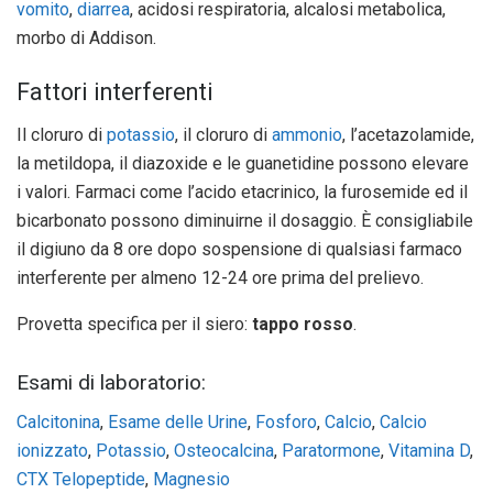
vomito
,
diarrea
, acidosi respiratoria, alcalosi metabolica,
morbo di Addison.
Fattori interferenti
Il cloruro di
potassio
, il cloruro di
ammonio
, l’acetazolamide,
la metildopa, il diazoxide e le guanetidine possono elevare
i valori. Farmaci come l’acido etacrinico, la furosemide ed il
bicarbonato possono diminuirne il dosaggio. È consigliabile
il digiuno da 8 ore dopo sospensione di qualsiasi farmaco
interferente per almeno 12-24 ore prima del prelievo.
Provetta specifica per il siero:
tappo rosso
.
Esami di laboratorio:
Calcitonina
,
Esame delle Urine
,
Fosforo
,
Calcio
,
Calcio
ionizzato
,
Potassio
,
Osteocalcina
,
Paratormone
,
Vitamina D
,
CTX Telopeptide
,
Magnesio