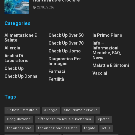
22/05/2026
Categories
Alimentazione E
Check Up Over 50
In Primo Piano
Salute
Check Up Over 70
Info –
Allergia
Informazioni
Check Up Uomo
Mediche, FAQ,
Analisi Di
News
Diagnostica Per
Laboratorio
Immagini
Malattie E Sintomi
Check Up
Farmaci
Vaccini
Check Up Donna
Fertilità
Tags
17 Beta Estradiolo
allergia
aneurisma cervello
Coagulazione
differenza tra ictus e ischemia
epatite
fecondazione
fecondazione assistita
fegato
ictus