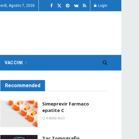
erdì, Agosto 7, 2026
Login
VACCINI
Recommended
Simeprevir Farmaco
epatite C
4 ANNI AGO
Tac Tomografia