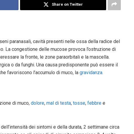
Share on Twitter
ni paranasali, cavità presenti nelle ossa della radice del
 naso. La congestione delle mucose provoca l’ostruzione di
essare la fronte, le zone paraorbitali e la mascella.
llergica o da funghi. Una causa predisponente può essere il
 che favoriscono l’accumulo di muco, la
gravidanza
.
uzione di muco,
dolore
,
mal di testa
,
tosse
,
febbre
e
ell’intensità dei sintomi e della durata, 2 settimane circa