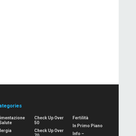
ategories
limentazione
Check Up Over
Fertilità
Salute
50
In Primo Piano
lergia
Check Up Over
Info –
70