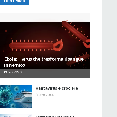
Don't Miss
Ebola: il virus che trasforma il sangue
in nemico
22/05/2026
Hantavirus e crociere
22/05/2026