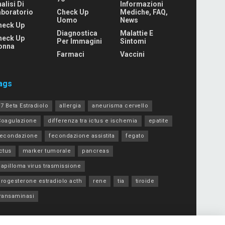
alisi Di
Informazioni
aboratorio
Check Up
Mediche, FAQ,
Uomo
News
heck Up
Diagnostica
Malattie E
heck Up
Per Immagini
Sintomi
onna
Farmaci
Vaccini
ags
7 Beta Estradiolo
allergia
aneurisma cervello
Coagulazione
differenza tra ictus e ischemia
epatite
fecondazione
fecondazione assistita
fegato
ctus
marker tumorale
pancreas
apilloma virus trasmissione
progesterone estradiolo acth
rene
tia
tiroide
transaminasi