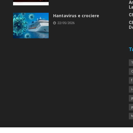
An
L
C
Hantavirus e crociere
C
22/05/2026
D
T
1
i
p