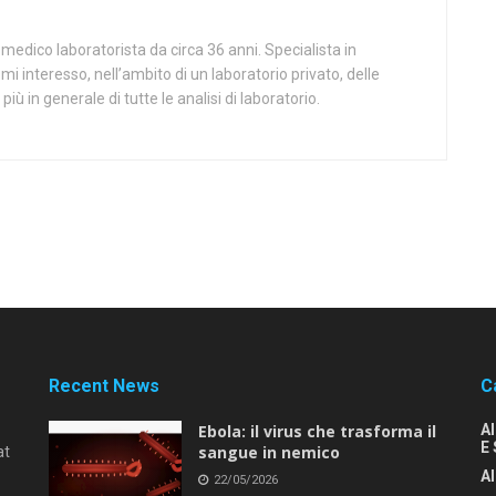
medico laboratorista da circa 36 anni. Specialista in
mi interesso, nell’ambito di un laboratorio privato, delle
più in generale di tutte le analisi di laboratorio.
Recent News
C
Ebola: il virus che trasforma il
A
E 
sangue in nemico
at
Al
22/05/2026