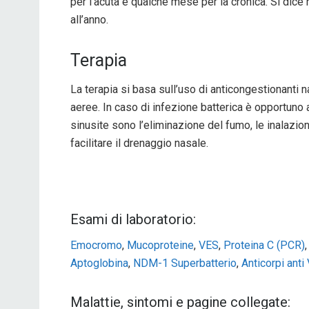
per l’acuta e qualche mese per la cronica. Si dice
all’anno.
Terapia
La terapia si basa sull’uso di anticongestionanti n
aeree. In caso di infezione batterica è opportuno as
sinusite sono l’eliminazione del fumo, le inalazio
facilitare il drenaggio nasale.
Esami di laboratorio:
Emocromo
,
Mucoproteine
,
VES
,
Proteina C (PCR)
Aptoglobina
,
NDM-1 Superbatterio
,
Anticorpi anti 
Malattie, sintomi e pagine collegate: