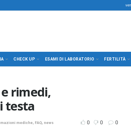
ven
IA
CHECK UP
ESAMI DI LABORATORIO
FERTILITÀ
 e rimedi,
i testa
0
0
0
ormazioni mediche, FAQ, news