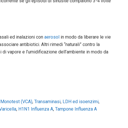
 ricorrente se gli episodi di sinusite compaiono 3-4 volte
asali ed inalazioni con
aerosol
in modo da liberare le vie
sociare antibiotici. Altri rimedi “naturali” contro la
ni di vapore e l’umidificazione dell’ambiente in modo da
,
Monotest (VCA)
,
Transaminasi
,
LDH ed isoenzimi
,
Varicella
,
H1N1 Influenza A
,
Tampone Influenza A