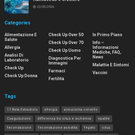
22/05/2026
Categories
Alimentazione E
Check Up Over 50
In Primo Piano
Salute
Check Up Over 70
Info –
Allergia
Informazioni
Check Up Uomo
Mediche, FAQ,
Analisi Di
News
Diagnostica Per
Laboratorio
Immagini
Malattie E Sintomi
Check Up
Farmaci
Vaccini
Check Up Donna
Fertilità
Tags
17 Beta Estradiolo
allergia
aneurisma cervello
Coagulazione
differenza tra ictus e ischemia
epatite
fecondazione
fecondazione assistita
fegato
ictus