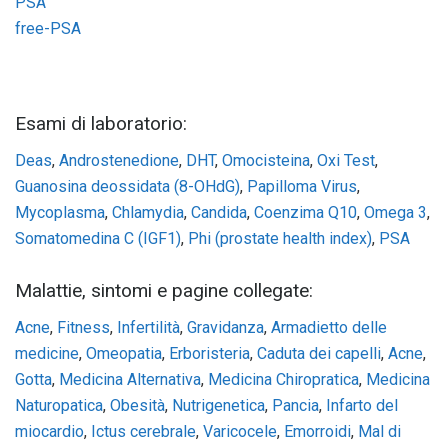
PSA
free-PSA
Esami di laboratorio:
Deas
,
Androstenedione
,
DHT
,
Omocisteina
,
Oxi Test
,
Guanosina deossidata (8-OHdG)
,
Papilloma Virus
,
Mycoplasma
,
Chlamydia
,
Candida
,
Coenzima Q10
,
Omega 3
,
Somatomedina C (IGF1)
,
Phi (prostate health index)
,
PSA
Malattie, sintomi e pagine collegate:
Acne
,
Fitness
,
Infertilità
,
Gravidanza
,
Armadietto delle
medicine
,
Omeopatia
,
Erboristeria
,
Caduta dei capelli
,
Acne
,
Gotta
,
Medicina Alternativa
,
Medicina Chiropratica
,
Medicina
Naturopatica
,
Obesità
,
Nutrigenetica
,
Pancia
,
Infarto del
miocardio
,
Ictus cerebrale
,
Varicocele
,
Emorroidi
,
Mal di