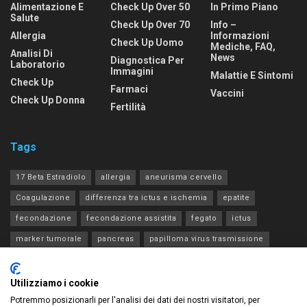
Alimentazione E
Check Up Over 50
In Primo Piano
Salute
Check Up Over 70
Info –
Allergia
Informazioni
Check Up Uomo
Mediche, FAQ,
Analisi Di
News
Diagnostica Per
Laboratorio
Immagini
Malattie E Sintomi
Check Up
Farmaci
Vaccini
Check Up Donna
Fertilità
Tags
17 Beta Estradiolo
allergia
aneurisma cervello
Coagulazione
differenza tra ictus e ischemia
epatite
fecondazione
fecondazione assistita
fegato
ictus
marker tumorale
pancreas
papilloma virus trasmissione
progesterone estradiolo acth
rene
tia
tiroide
transaminasi
Utilizziamo i cookie
Potremmo posizionarli per l'analisi dei dati dei nostri visitatori, per